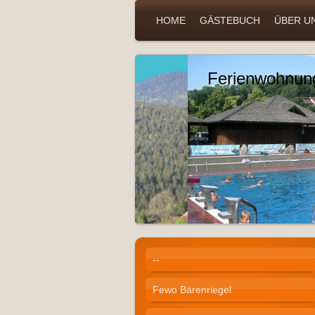
HOME
GÄSTEBUCH
ÜBER U
Ferienwohnun
--
Fewo Bärenriegel