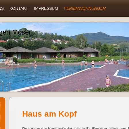
NS
KONTAKT
IMPRESSUM
FERIENWOHNUNGEN
gen Moser
Haus am Kopf
Das Haus am Kopf befindet sich in St. Englmar, direkt am