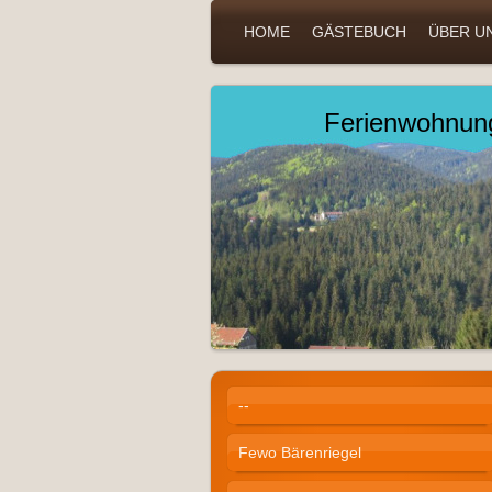
HOME
GÄSTEBUCH
ÜBER U
Ferienwohnun
--
Fewo Bärenriegel