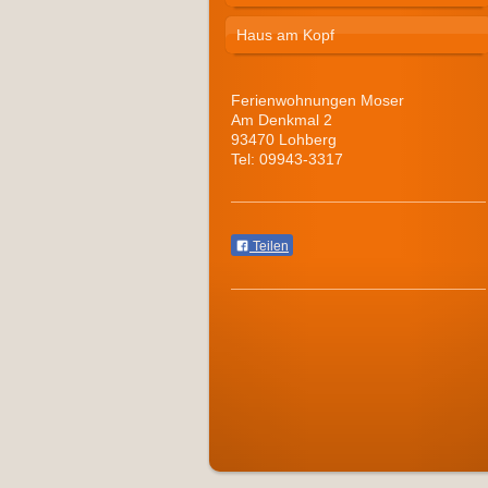
Haus am Kopf
Ferienwohnungen Moser
Am Denkmal 2
93470 Lohberg
Tel: 09943-3317
Teilen