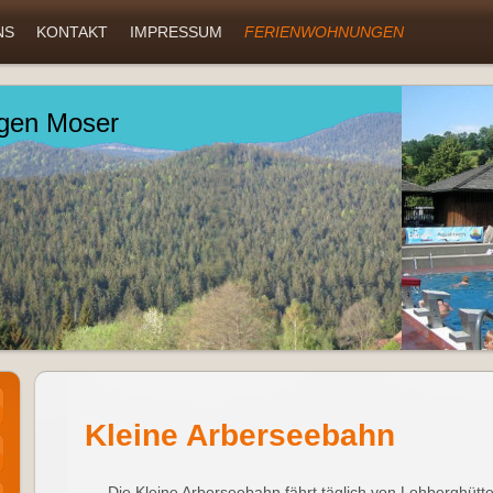
NS
KONTAKT
IMPRESSUM
FERIENWOHNUNGEN
gen Moser
Kleine Arberseebahn
Die Kleine Arberseebahn fährt täglich von Lohberghü